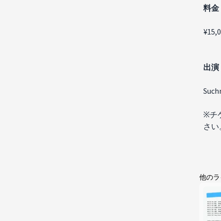
料金
¥15,
出演​
Such
※チ
さい
他のラ