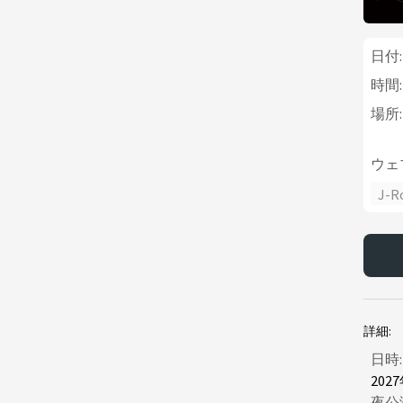
日付:
時間:
場所:
ウェ
J-R
詳細:
日時:
202
夜公