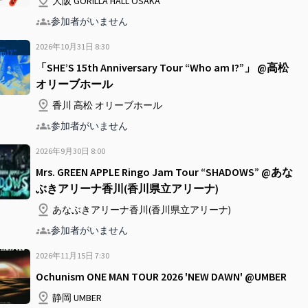
大阪 GORILLA HALL OSAKA
参加者がいません
2026年10月31日
8
:
30
「SHE’S 15th Anniversary Tour “Who am I?”」 @高松
オリーブホール
香川 高松 オリーブホール
参加者がいません
2026年9月30日
8
:
00
Mrs. GREEN APPLE Ringo Jam Tour “SHADOWS” @あな
ぶきアリーナ香川(香川県立アリーナ)
あなぶきアリーナ香川(香川県立アリーナ)
参加者がいません
2026年11月15日
7
:
30
Ochunism ONE MAN TOUR 2026 'NEW DAWN' @UMBER
静岡 UMBER