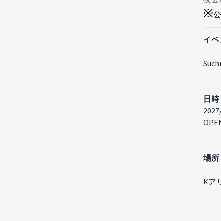
※
公
イベ
Such
日時
2027
OPEN
場所
Kア