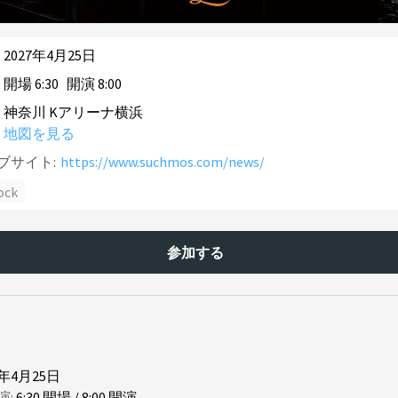
2027年4月25日
開場
6
:
30
開演
8
:
00
神奈川 Kアリーナ横浜
地図を見る
ブサイト:
https://www.suchmos.com/news/
ock
参加する
7年4月25日
演:
6
:
30
開場
/
8
:
00
開演