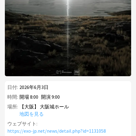
日付:
2026年6月3日
時間:
開場
8
:
00
開演
9
:
00
場所:
【大阪】 大阪城ホール
地図を見る
ウェブサイト:
https://exo-jp.net/news/detail.php?id=1131058