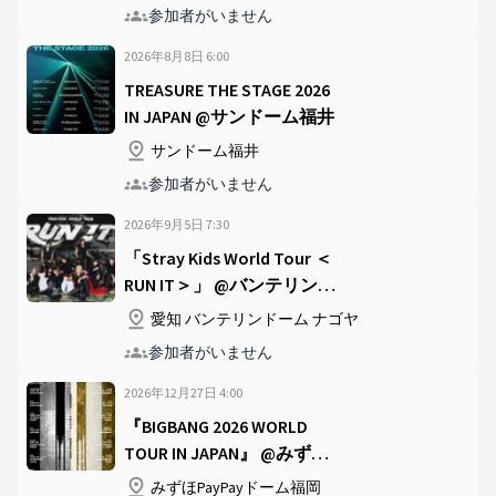
参加者がいません
2026年8月8日
6
:
00
TREASURE THE STAGE 2026
IN JAPAN @サンドーム福井
サンドーム福井
参加者がいません
2026年9月5日
7
:
30
「Stray Kids World Tour ＜
RUN IT＞」 @バンテリンド
ーム ナゴヤ
愛知 バンテリンドーム ナゴヤ
参加者がいません
2026年12月27日
4
:
00
『BIGBANG 2026 WORLD
TOUR IN JAPAN』 @みずほ
PayPayドーム福岡
みずほPayPayドーム福岡