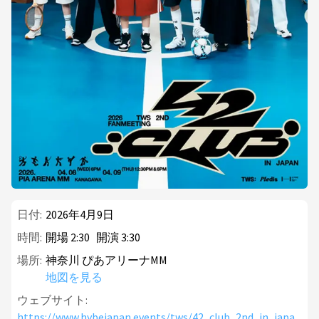
日付:
2026年4月9日
時間:
開場
2
:
30
開演
3
:
30
場所:
神奈川 ぴあアリーナMM
地図を見る
ウェブサイト:
https://www.hybejapan.events/tws/42_club_2nd_in_japa