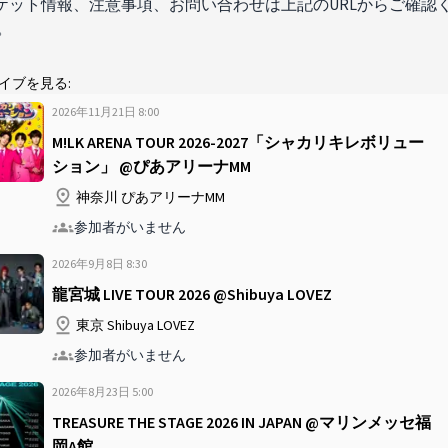
ケット情報、注意事項、お問い合わせは上記のURLからご確認
。
イブを見る:
2026年11月21日
8
:
00
M!LK ARENA TOUR 2026-2027「シャカリキレボリュー
ション」 @ぴあアリーナMM
神奈川 ぴあアリーナMM
参加者がいません
2026年9月8日
8
:
30
龍宮城 LIVE TOUR 2026 @Shibuya LOVEZ
東京 Shibuya LOVEZ
参加者がいません
2026年8月23日
5
:
00
TREASURE THE STAGE 2026 IN JAPAN @マリンメッセ福
岡A館