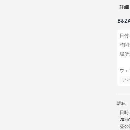
詳細
B&Z
日付:
時間:
場所:
ウェ
ア
詳細:
日時:
202
昼公