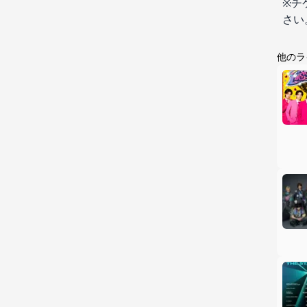
※チ
さい
他のラ