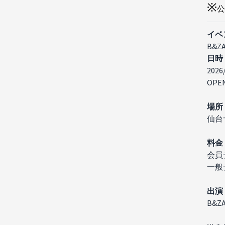
※
公
イベ
B&ZA
日時
2026
OPEN
場所
仙台
料金
会員
一般
出演​
B&ZA