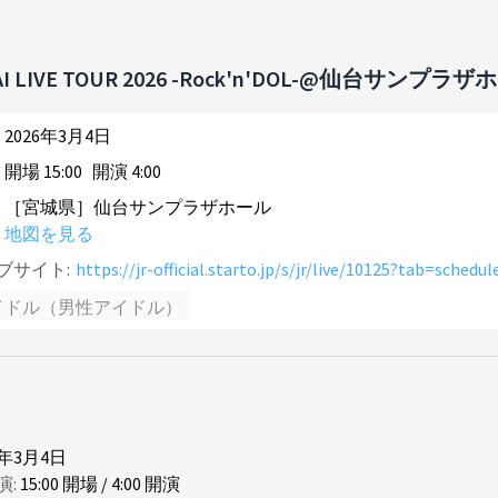
AI LIVE TOUR 2026 -Rock'n'DOL-@仙台サンプラ
2026年3月4日
開場
15
:
00
開演
4
:
00
［宮城県］仙台サンプラザホール
地図を見る
ブサイト:
https://jr-official.starto.jp/s/jr/live/10125?tab=schedul
イドル（男性アイドル）
6年3月4日
演:
15
:
00
開場
/
4
:
00
開演