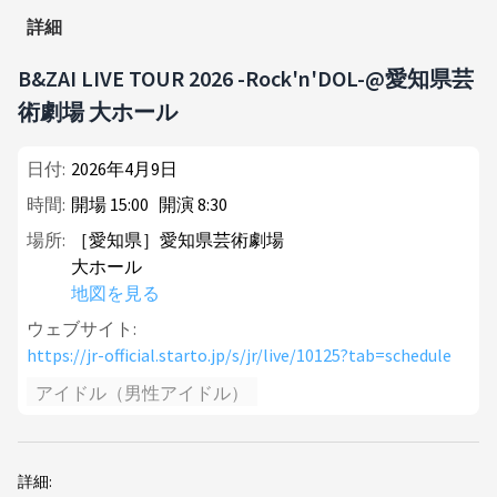
詳細
B&ZAI LIVE TOUR 2026 -Rock'n'DOL-@愛知県芸
術劇場 大ホール
日付:
2026年4月9日
時間:
開場
15
:
00
開演
8
:
30
場所:
［愛知県］愛知県芸術劇場
大ホール
地図を見る
ウェブサイト:
https://jr-official.starto.jp/s/jr/live/10125?tab=schedule
アイドル（男性アイドル）
詳細: