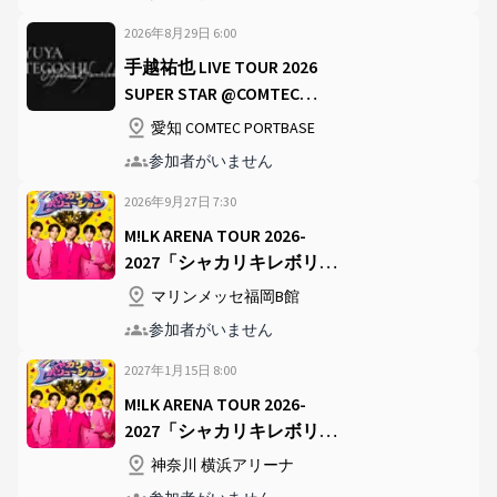
2026年8月29日
6
:
00
手越祐也 LIVE TOUR 2026
SUPER STAR @COMTEC
PORTBASE
愛知 COMTEC PORTBASE
参加者がいません
2026年9月27日
7
:
30
M!LK ARENA TOUR 2026-
2027「シャカリキレボリュ
ーション」 @マリンメッセ
マリンメッセ福岡B館
福岡B館
参加者がいません
2027年1月15日
8
:
00
M!LK ARENA TOUR 2026-
2027「シャカリキレボリュ
ーション」 @横浜アリーナ
神奈川 横浜アリーナ