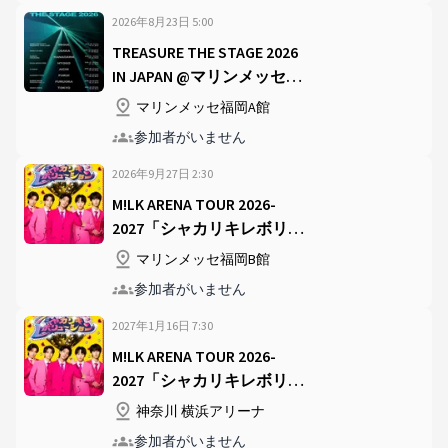
2026年8月23日
5
:
00
TREASURE THE STAGE 2026
IN JAPAN @マリンメッセ福
岡A館
マリンメッセ福岡A館
参加者がいません
2026年9月27日
2
:
30
M!LK ARENA TOUR 2026-
2027「シャカリキレボリュ
ーション」 @マリンメッセ
マリンメッセ福岡B館
福岡B館
参加者がいません
2027年1月16日
7
:
30
M!LK ARENA TOUR 2026-
2027「シャカリキレボリュ
ーション」 @横浜アリーナ
神奈川 横浜アリーナ
参加者がいません