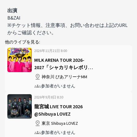
出演​
B&ZAI
※チケット情報、注意事項、お問い合わせは上記のURL
からご確認ください。
他のライブを見る:
2026年11月21日
8
:
00
M!LK ARENA TOUR 2026-
2027「シャカリキレボリュ
ーション」 @ぴあアリーナ
神奈川 ぴあアリーナMM
MM
参加者がいません
2026年9月8日
8
:
30
龍宮城 LIVE TOUR 2026
@Shibuya LOVEZ
東京 Shibuya LOVEZ
参加者がいません