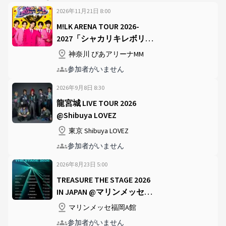
2026年11月21日
8
:
00
M!LK ARENA TOUR 2026-
2027「シャカリキレボリュ
ーション」 @ぴあアリーナ
神奈川 ぴあアリーナMM
MM
参加者がいません
2026年9月8日
8
:
30
龍宮城 LIVE TOUR 2026
@Shibuya LOVEZ
東京 Shibuya LOVEZ
参加者がいません
2026年8月23日
5
:
00
TREASURE THE STAGE 2026
IN JAPAN @マリンメッセ福
岡A館
マリンメッセ福岡A館
参加者がいません