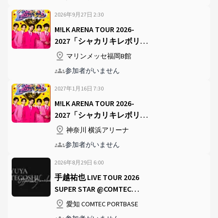
2026年9月27日
2
:
30
M!LK ARENA TOUR 2026-
2027「シャカリキレボリュ
ーション」 @マリンメッセ
マリンメッセ福岡B館
福岡B館
参加者がいません
2027年1月16日
7
:
30
M!LK ARENA TOUR 2026-
2027「シャカリキレボリュ
ーション」 @横浜アリーナ
神奈川 横浜アリーナ
参加者がいません
2026年8月29日
6
:
00
手越祐也 LIVE TOUR 2026
SUPER STAR @COMTEC
PORTBASE
愛知 COMTEC PORTBASE