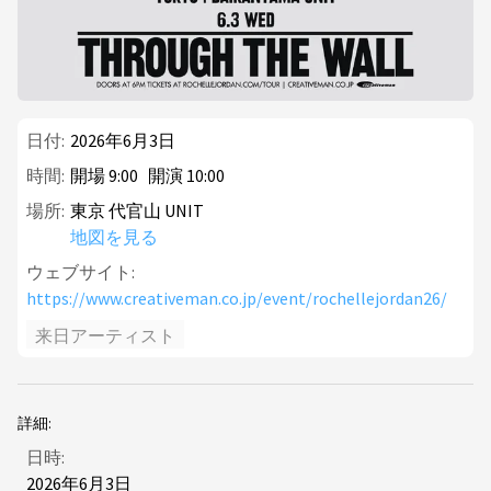
日付:
2026年6月3日
時間:
開場
9
:
00
開演
10
:
00
場所:
東京 代官山 UNIT
地図を見る
ウェブサイト:
https://www.creativeman.co.jp/event/rochellejordan26/
来日アーティスト
詳細:
日時:
2026年6月3日