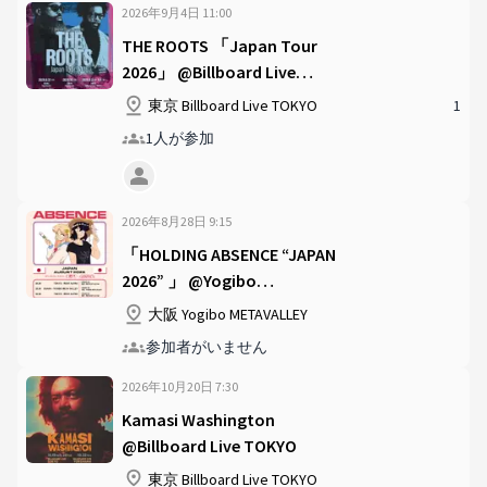
2026年9月4日
11
:
00
THE ROOTS 「Japan Tour
2026」 @Billboard Live
TOKYO
東京 Billboard Live TOKYO
1
1人が参加
2026年8月28日
9
:
15
「HOLDING ABSENCE “JAPAN
2026” 」 @Yogibo
METAVALLEY
大阪 Yogibo METAVALLEY
参加者がいません
2026年10月20日
7
:
30
Kamasi Washington
@Billboard Live TOKYO
東京 Billboard Live TOKYO