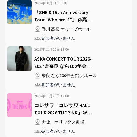
2026年10月31日
8
:
30
「SHE’S 15th Anniversary
Tour “Who am I?”」 @高松
オリーブホール
香川 高松 オリーブホール
参加者がいません
2026年11月29日
15
:
00
ASKA CONCERT TOUR 2026-
2027＠奈良 なら100年会館
大ホール
奈良 なら100年会館 大ホール
参加者がいません
2026年11月26日
12
:
00
コレサワ「コレサワ HALL
TOUR 2026 THE PINK」＠オ
リックス劇場
大阪 オリックス劇場
参加者がいません