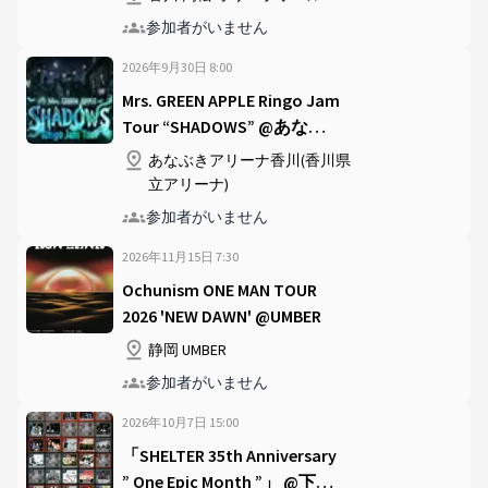
参加者がいません
2026年9月30日
8
:
00
Mrs. GREEN APPLE Ringo Jam
Tour “SHADOWS” @あなぶ
きアリーナ香川(香川県立ア
あなぶきアリーナ香川(香川県
リーナ)
立アリーナ)
参加者がいません
2026年11月15日
7
:
30
Ochunism ONE MAN TOUR
2026 'NEW DAWN' @UMBER
静岡 UMBER
参加者がいません
2026年10月7日
15
:
00
「SHELTER 35th Anniversary
” One Epic Month ”」 @下北