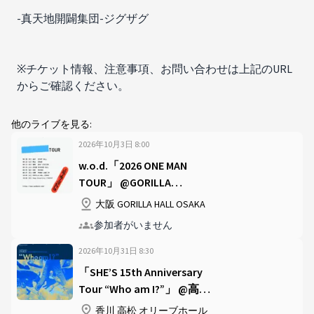
-真天地開闢集団-ジグザグ
※チケット情報、注意事項、お問い合わせは上記のURL
からご確認ください。
他のライブを見る:
2026年10月3日
8
:
00
w.o.d.「2026 ONE MAN
TOUR」 @GORILLA
HALLOSAKA
大阪 GORILLA HALL OSAKA
参加者がいません
2026年10月31日
8
:
30
「SHE’S 15th Anniversary
Tour “Who am I?”」 @高松
オリーブホール
香川 高松 オリーブホール