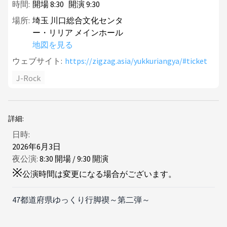
時間:
開場
8
:
30
開演
9
:
30
場所:
埼玉 川口総合文化センタ
ー・リリア メインホール
地図を見る
ウェブサイト:
https://zigzag.asia/yukkuriangya/#ticket
J-Rock
詳細:
日時:
2026年6月3日
夜公演:
8
:
30
開場
/
9
:
30
開演
※
公演時間は変更になる場合がございます。
47都道府県ゆっくり行脚禊～第二弾～