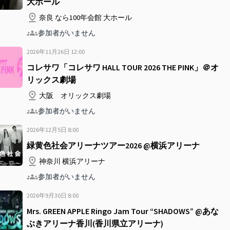
大ホール
奈良 なら100年会館 大ホール
参加者がいません
2026年11月26日
12
:
00
コレサワ「コレサワ HALL TOUR 2026 THE PINK」＠オ
リックス劇場
大阪 オリックス劇場
参加者がいません
2026年12月5日
8
:
00
緑黄色社会アリーナツアー2026 @横浜アリーナ
神奈川 横浜アリーナ
参加者がいません
2026年9月30日
8
:
00
Mrs. GREEN APPLE Ringo Jam Tour “SHADOWS” @あな
ぶきアリーナ香川(香川県立アリーナ)