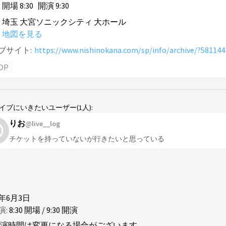
開場
8
:
30
開演
9
:
30
埼玉 大宮ソニックシティ 大ホール
地図を見る
ブサイト:
https://www.nishinokana.com/sp/info/archive/?581144
OP
イブにいきたいユーザー
(
1
人
):
りお
@live__log
チケットを持っていないが行きたいと思っている
6年6月3日
演:
8
:
30
開場
/
9
:
30
開演
演時間は変更になる場合がございます。