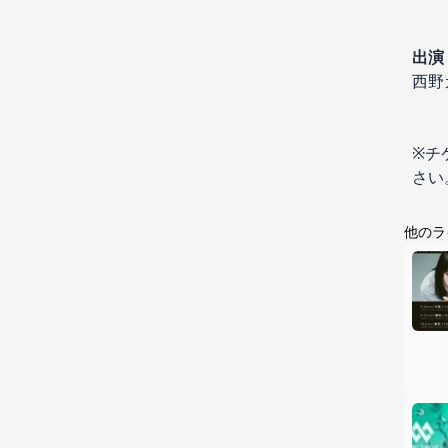
出演​
西野
※チ
さい
他のラ