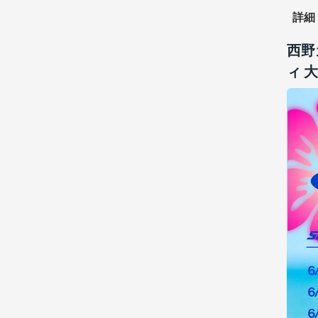
詳細
西野カ
ィ 