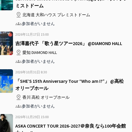
ミストドーム
北海道 大和ハウス プレミストドーム
参加者がいません
2026年11月17日
15
:
00
吉澤嘉代子 「歌う星ツアー2026」 @DIAMOND HALL
愛知 DIAMOND HALL
参加者がいません
2026年10月31日
8
:
30
「SHE’S 15th Anniversary Tour “Who am I?”」 @高松
オリーブホール
香川 高松 オリーブホール
参加者がいません
2026年11月29日
15
:
00
ASKA CONCERT TOUR 2026-2027＠奈良 なら100年会館