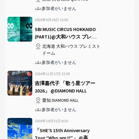
参加者がいません
2026年9月26日
15
:
00
SBI MUSIC CIRCUS HOKKAIDO
(PART1)@大和ハウス プレミ
ストドーム
北海道 大和ハウス プレミスト
ドーム
参加者がいません
2026年11月17日
15
:
00
吉澤嘉代子 「歌う星ツアー
2026」 @DIAMOND HALL
愛知 DIAMOND HALL
参加者がいません
2026年10月31日
8
:
30
「SHE’S 15th Anniversary
Tour “Who am I?”」 @高松