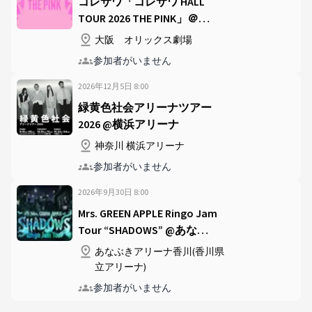
コレサワ「コレサワ HALL
TOUR 2026 THE PINK」＠オ
リックス劇場
大阪 オリックス劇場
参加者がいません
2026年12月5日
8
:
00
緑黄色社会アリーナツアー
2026 @横浜アリーナ
神奈川 横浜アリーナ
参加者がいません
2026年9月30日
8
:
00
Mrs. GREEN APPLE Ringo Jam
Tour “SHADOWS” @あなぶ
きアリーナ香川(香川県立ア
あなぶきアリーナ香川(香川県
リーナ)
立アリーナ)
参加者がいません