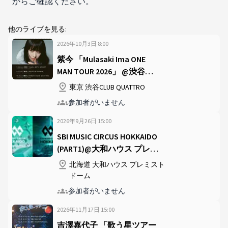
からご確認ください。
他のライブを見る:
2026年10月3日
8
:
00
紫今 「Mulasaki Ima ONE
MAN TOUR 2026」 @渋谷
CLUB QUATTRO
東京 渋谷CLUB QUATTRO
参加者がいません
2026年9月26日
15
:
00
SBI MUSIC CIRCUS HOKKAIDO
(PART1)@大和ハウス プレミ
ストドーム
北海道 大和ハウス プレミスト
ドーム
参加者がいません
2026年11月17日
15
:
00
吉澤嘉代子 「歌う星ツアー