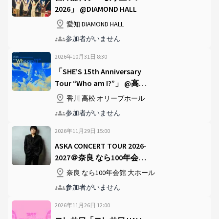
2026」 @DIAMOND HALL
愛知 DIAMOND HALL
参加者がいません
2026年10月31日
8
:
30
「SHE’S 15th Anniversary
Tour “Who am I?”」 @高松
オリーブホール
香川 高松 オリーブホール
参加者がいません
2026年11月29日
15
:
00
ASKA CONCERT TOUR 2026-
2027＠奈良 なら100年会館
大ホール
奈良 なら100年会館 大ホール
参加者がいません
2026年11月26日
12
:
00