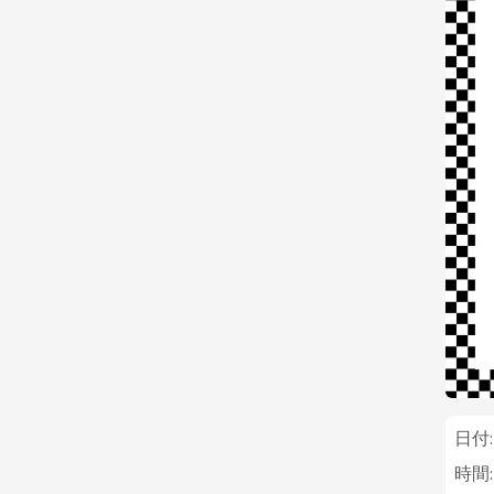
日付:
時間: