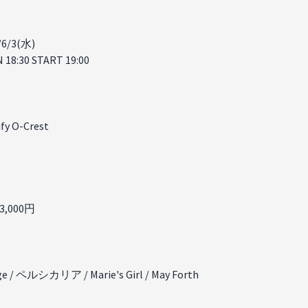
/6/3(水)
 18:30 START 19:00
fy O-Crest
3,000円
ge / ペルシカリア / Marie's Girl / May Forth