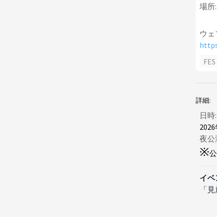
場所:
ウェ
http
FES
詳細:
日時:
202
夜公
※
公
イベ
「見放