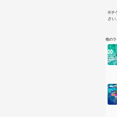
※チ
さい
他のラ