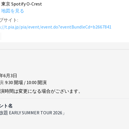
東京 Spotify O-Crest
地図を見る
ブサイト:
s://t.pia.jp/pia/event/event.do?eventBundleCd=b2667841
6年6月3日
演:
9
:
30
開場
/
10
:
00
開演
演時間は変更になる場合がございます。
ント名
題 EARLY SUMMER TOUR 2026」